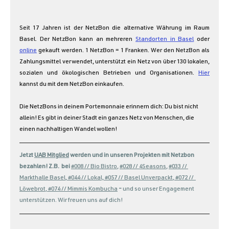
Seit 17 Jahren ist der NetzBon die alternative Währung im Raum 
Basel. Der NetzBon kann an mehreren 
Standorten in Basel
 oder 
online
 gekauft werden. 1 NetzBon = 1 Franken. Wer den NetzBon als 
Zahlungsmittel verwendet, unterstützt ein Netz von über 130 lokalen, 
sozialen und ökologischen Betrieben und Organisationen. 
Hier
kannst du mit dem NetzBon einkaufen.
Die NetzBons in deinem Portemonnaie erinnern dich: Du bist nicht 
allein! Es gibt in deiner Stadt ein ganzes Netz von Menschen, die 
einen nachhaltigen Wandel wollen!
Jetzt 
UAB Mitglied
 werden und in unseren Projekten mit Netzbon 
bezahlen! Z.B.  bei 
#008 // Bio Bistro
,
#028 // 4Seasons
, 
#033 // 
Markthalle Basel
, 
#044 // Lokal,
#057 // Basel Unverpackt
, 
#072 //  
Löwebrot
, 
#074 // Mimmis Kombucha
- 
und so unser Engagement 
unterstützen. Wir freuen uns auf dich!