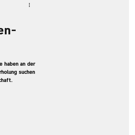
en-
e haben an der 
holung suchen 
haft. 