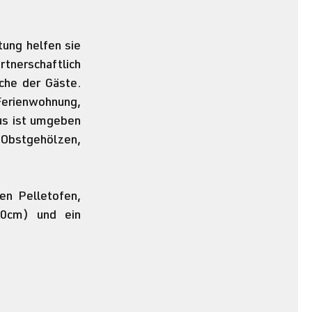
ng helfen sie 
tnerschaftlich 
e der Gäste. 
Ferienwohnung, 
us ist umgeben 
Obstgehölzen, 
n Pelletofen, 
0cm) und ein 