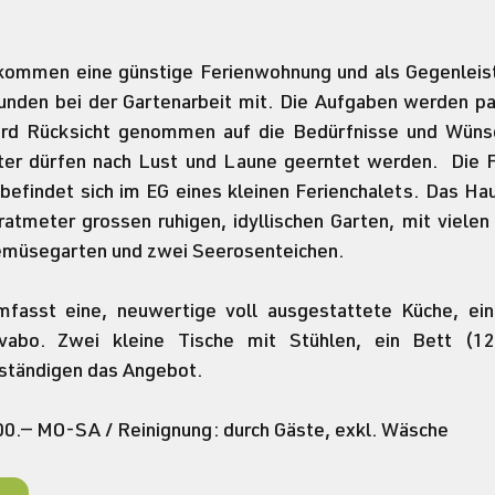
ommen eine günstige Ferienwohnung und als Gegenleistu
nden bei der Gartenarbeit mit. Die Aufgaben werden par
d Rücksicht genommen auf die Bedürfnisse und Wünsch
uter dürfen nach Lust und Laune geerntet werden.  Die 
befindet sich im EG eines kleinen Ferienchalets. Das Ha
tmeter grossen ruhigen, idyllischen Garten, mit vielen 
müsegarten und zwei Seerosenteichen. 
fasst eine, neuwertige voll ausgestattete Küche, eine
bo. Zwei kleine Tische mit Stühlen, ein Bett (12
ständigen das Angebot. 
.300.— MO-SA / Reinignung: durch Gäste, exkl. Wäsche 