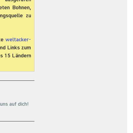
– ausgerufen 
ten Bohnen, 
ngsquelle zu 
te 
weltacker-
nd Links zum 
us 15 Ländern 
uns auf dich!