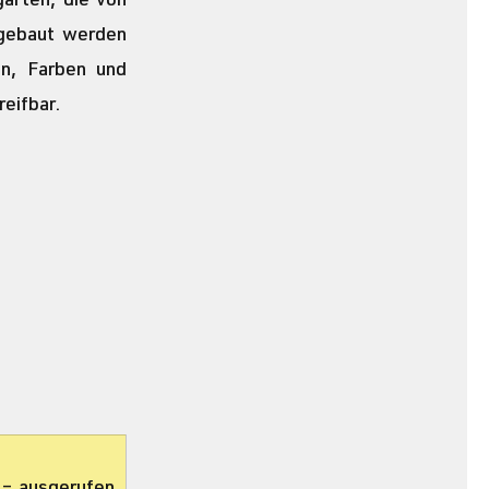
rten, die von 
gebaut werden 
n, Farben und 
eifbar.