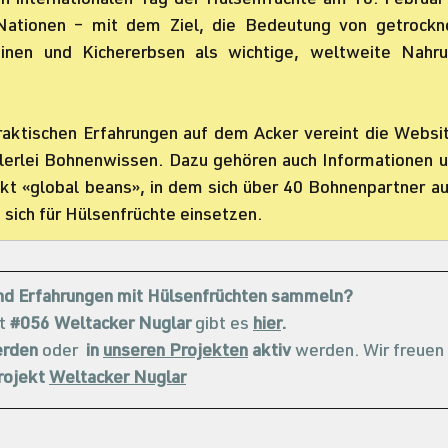
n internationalen Tag der Hülsenfrüchte am 10. Februar 
Nationen – mit dem Ziel, die Bedeutung von getrockne
inen und Kichererbsen als wichtige, weltweite Nahru
raktischen Erfahrungen auf dem Acker vereint die Websi
llerlei Bohnenwissen. Dazu gehören auch Informationen u
ekt «global beans», in dem sich über 40 Bohnenpartner a
ich für Hülsenfrüchte einsetzen.
und Erfahrungen mit Hülsenfrüchten sammeln?
t 
#056
 Weltacker Nuglar
 gibt es 
hier
.
erden
 oder  
in 
unseren Projekten
 aktiv
 werden. Wir freuen 
ojekt 
Weltacker Nuglar