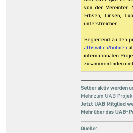
Seit 2019 gibt es de
von den Vereinten 
Erbsen, Linsen, Lup
unterstreichen.
Begleitend zu den p
attiswil.ch/bohnen
 a
internationalen Proj
zusammenfinden und s
Selber aktiv werden 
Mehr zum UAB Projek
Jetzt 
UAB Mitglied
 w
Mehr über das UAB-Pr
Quelle: