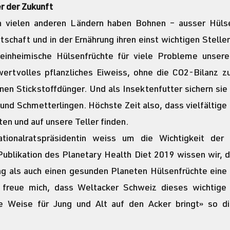
r der Zukunft
n vielen anderen Ländern haben Bohnen – ausser Hüls
tschaft und in der Ernährung ihren einst wichtigen Stellen
 einheimische Hülsenfrüchte für viele Probleme unserer
wertvolles pflanzliches Eiweiss, ohne die CO2-Bilanz zu
nen Stickstoffdünger. Und als Insektenfutter sichern sie
nd Schmetterlingen. Höchste Zeit also, dass vielfältige
en und auf unsere Teller finden.
tionalratspräsidentin weiss um die Wichtigkeit der H
Publikation des Planetary Health Diet 2019 wissen wir, d
g als auch einen gesunden Planeten Hülsenfrüchte eine 
 freue mich, dass Weltacker Schweiz dieses wichtige 
Weise für Jung und Alt auf den Acker bringt» so die