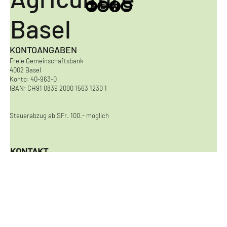
Agriculture
Basel
KONTOANGABEN
Freie Gemeinschaftsbank
4002 Basel
Konto: 40-963-0
IBAN: CH91 0839 2000 1563 1230 1
Steuerabzug ab SFr. 100.- möglich
KONTAKT
Urban Agriculture Basel
Viaduktstrasse 8
4051 Basel
kontakt@urbanagriculturebasel.ch