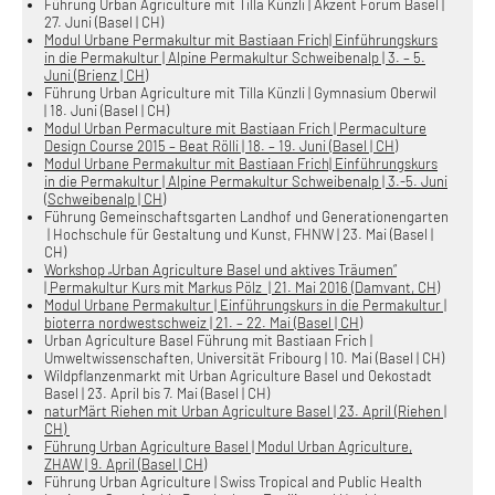
Führung Urban Agriculture mit Tilla Künzli | Akzent Forum Basel |
27. Juni (Basel | CH)
Modul Urbane Permakultur mit Bastiaan Frich| Einführungskurs
in die Permakultur | Alpine Permakultur Schweibenalp | 3. – 5.
Juni (Brienz | CH)
Führung Urban Agriculture mit Tilla Künzli | Gymnasium Oberwil
| 18. Juni (Basel | CH)
Modul Urban Permaculture mit Bastiaan Frich | Permaculture
Design Course 2015 – Beat Rölli | 18. – 19. Juni (Basel | CH)
Modul Urbane Permakultur mit Bastiaan Frich| Einführungskurs
in die Permakultur | Alpine Permakultur Schweibenalp | 3.-5. Juni
(Schweibenalp | CH)
Führung Gemeinschaftsgarten Landhof und Generationengarten
| Hochschule für Gestaltung und Kunst, FHNW | 23. Mai (Basel |
CH)
Workshop „Urban Agriculture Basel und aktives Träumen“
| Permakultur Kurs mit Markus Pölz | 21. Mai 2016 (Damvant, CH)
Modul Urbane Permakultur | Einführungskurs in die Permakultur |
bioterra nordwestschweiz | 21. – 22. Mai (Basel | CH)
Urban Agriculture Basel Führung mit Bastiaan Frich |
Umweltwissenschaften, Universität Fribourg | 10. Mai (Basel | CH)
Wildpflanzenmarkt mit Urban Agriculture Basel und Oekostadt
Basel | 23. April bis 7. Mai (Basel | CH)
naturMärt Riehen mit Urban Agriculture Basel | 23. April (Riehen |
CH)
Führung Urban Agriculture Basel | Modul Urban Agriculture,
ZHAW | 9. April (Basel | CH)
Führung Urban Agriculture | Swiss Tropical and Public Health