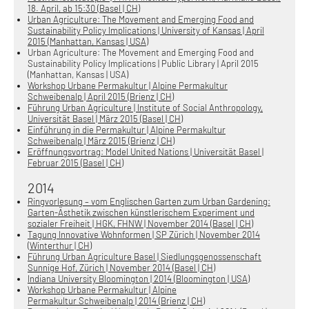
18. April, ab 15:30 (Basel | CH)
Urban Agriculture: The Movement and Emerging Food and
Sustainability Policy Implications | University of Kansas | April
2015 (Manhattan, Kansas | USA)
Urban Agriculture: The Movement and Emerging Food and
Sustainability Policy Implications | Public Library | April 2015
(Manhattan, Kansas | USA)
Workshop Urbane Permakultur | Alpine Permakultur
Schweibenalp | April 2015 (Brienz | CH)
Führung Urban Agriculture | Institute of Social Anthropology,
Universität Basel | März 2015 (Basel | CH)
Einführung in die Permakultur | Alpine Permakultur
Schweibenalp | März 2015 (Brienz | CH)
Eröffnungsvortrag: Model United Nations | Universität Basel |
Februar 2015 (Basel | CH)
2014
Ringvorlesung – vom Englischen Garten zum Urban Gardening:
Garten-Ästhetik zwischen künstlerischem Experiment und
sozialer Freiheit | HGK, FHNW | November 2014 (Basel | CH)
Tagung Innovative Wohnformen | SP Zürich | November 2014
(Winterthur | CH)
Führung Urban Agriculture Basel | Siedlungsgenossenschaft
Sunnige Hof, Zürich | November 2014 (Basel | CH)
Indiana University Bloomington | 2014 (Bloomington | USA)
Workshop Urbane Permakultur | Alpine
Permakultur Schweibenalp | 2014 (Brienz | CH)