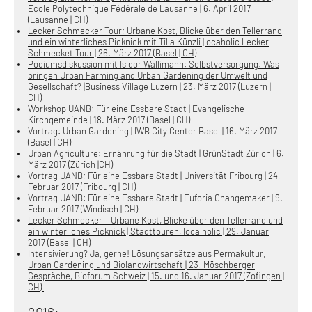
Ecole Polytechnique Fédérale de Lausanne | 6. April 2017
(Lausanne | CH)
Lecker Schmecker Tour: Urbane Kost, Blicke über den Tellerrand
und ein winterliches Picknick mit Tilla Künzli |locaholic Lecker
Schmecket Tour | 26. März 2017 (Basel | CH)
Podiumsdiskussion mit Isidor Wallimann: Selbstversorgung: Was
bringen Urban Farming and Urban Gardening der Umwelt und
Gesellschaft? |Business Village Luzern | 23. März 2017 (Luzern |
CH)
Workshop UANB: Für eine Essbare Stadt | Evangelische
Kirchgemeinde | 18. März 2017 (Basel | CH)
Vortrag: Urban Gardening | IWB City Center Basel | 16. März 2017
(Basel | CH)
Urban Agriculture: Ernährung für die Stadt | GrünStadt Zürich | 6.
März 2017 (Zürich |CH)
Vortrag UANB: Für eine Essbare Stadt | Universität Fribourg | 24.
Februar 2017 (Fribourg | CH)
Vortrag UANB: Für eine Essbare Stadt | Euforia Changemaker | 9.
Februar 2017 (Windisch | CH)
Lecker Schmecker – Urbane Kost, Blicke über den Tellerrand und
ein winterliches Picknick | Stadttouren, localholic | 29. Januar
2017 (Basel | CH)
Intensivierung? Ja, gerne! Lösungsansätze aus Permakultur,
Urban Gardening und Biolandwirtschaft | 23. Möschberger
Gespräche, Bioforum Schweiz | 15. und 16. Januar 2017 (Zofingen |
CH)