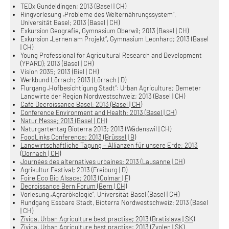
TEDx Gundeldingen; 2013 (Basel | CH)
Ringvorlesung „Probleme des Welternährungssystem“,
Universität Basel; 2013 (Basel | CH)
Exkursion Geografie, Gymnasium Oberwil; 2013 (Basel | CH)
Exkursion „Lernen am Projekt“, Gymnasium Leonhard; 2013 (Basel
| CH)
Young Professional for Agricultural Research and Development
(YPARD); 2013 (Basel | CH)
Vision 2035; 2013 (Biel | CH)
Werkbund Lörrach; 2013 (Lörrach | D)
Flurgang „Hofbesichtigung Stadt“: Urban Agriculture; Demeter
Landwirte der Region Nordwestschweiz; 2013 (Basel | CH)
Café Decroissance Basel; 2013 (Basel | CH)
Conference Environment and Health; 2013 (Basel | CH)
Natur Messe; 2013 (Basel | CH)
Naturgartentag Bioterra 2013; 2013 (Wädenswil | CH)
FoodLinks Conference; 2013 (Brüssel | B)
Landwirtschaftliche Tagung – Allianzen für unsere Erde; 2013
(Dornach | CH)
Journées des alternatives urbaines; 2013 (Lausanne | CH)
Agrikultur Festival; 2013 (Freiburg | D)
Foire Eco Bio Alsace; 2013 (Colmar | F)
Decroissance Bern Forum (Bern | CH)
Vorlesung „Agrarökologie“, Universität Basel (Basel | CH)
Rundgang Essbare Stadt, Bioterra Nordwestschweiz; 2013 (Basel
| CH)
Zivica, Urban Agriculture best practise; 2013 (Bratislava | SK)
Zivica, Urban Agriculture best practise; 2013 (Zvolen | SK)