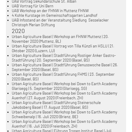
UAB Vortrag Sekundarschule St. Alban
UAB Vortrag für Uni Bern
UAB Workshop an der FHNW in Muttenz FHNW
4 Kohle Kurstage im Gemeinschaftsgarten Landhof
UAB Infostand an der Veranstaltung Siedlung Sesselacker
Christoph Merian Stiftung
2020
Urban Agriculture Basel | Workshop an FHNW Muttenz | 20.
November 2020 (Muttenz, BL)
Urban Agriculture Basel | Vortrag von Tilla Künzli an HSLU | 21.
Oktober 2020 (Luzern, LU)
Urban Agriculture Basel | Stadtführung Rostiger Anker Gastro-
Stadtführung | 20. September 2020 (Basel, BS)
Urban Agriculture Basel | Stadtführung Genusswoche Basel | 26.
September 2020 (Basel, BS)
Urban Agriculture Basel | Stadtführung FHMS | 23. September
2020 (Basel, BS)
Urban Agriculture Basel | Workshop bei Down to Earth Academy
Glarisegg | 5. September 2020 (Glarisegg, SG)
Urban Agriculture Basel | Workshop bei Down to Earth Academy
Auenhof | 27. August 2020 (Freienbach, ZH)
Urban Agriculture Basel | Stadtführung Steinerschule
Jakobsberg Basel | 17. August 2020 (Basel, BS)
Urban Agriculture Basel | Workshop bei Down to Earth Academy
Schweibenalp | 16. Juli 2020 (Brienz, BE)
Urban Agriculture Basel | Workshop bei Down to Earth Academy
Auenhof | 16. Juli 2020 (Freienbach, ZH)
Urban Agriculture Basel | Führung Tropen Institut Basel | Juli