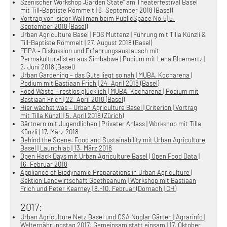
Szenischer Workshop „Garden State“ am Theaterfestival Basel
mit Till-Baptiste Römmelt | 6. September 2018 (Basel)
Vortrag von Isidor Walliman beim PublicSpace No.5| 5.
September 2018 (Basel)
Urban Agriculture Basel | FOS Muttenz | Führung mit Tilla Künzli &
Till-Baptiste Römmelt | 27. August 2018 (Basel)
FEPA – Diskussion und Erfahrungsaustausch mit
Permakulturalisten aus Simbabwe | Podium mit Lena Bloemertz |
2. Juni 2018 (Basel)
Urban Gardening – das Gute liegt so nah | MUBA, Kocharena |
Podium mit Bastiaan Frich | 24. April 2018 (Basel)
Food Waste – restlos glücklich | MUBA, Kocharena | Podium mit
Bastiaan Frich | 22. April 2018 (Basel)
Hier wächst was – Urban Agriculture Basel | Criterion | Vortrag
mit Tilla Künzli | 5. April 2018 (Zürich)
Gärtnern mit Jugendlichen | Privater Anlass | Workshop mit Tilla
Künzli | 17. März 2018
Behind the Scene: Food and Sustainability mit Urban Agriculture
Basel | Launchlab | 13. März 2018
Open Hack Days mit Urban Agriculture Basel | Open Food Data |
16. Februar 2018
Appliance of Biodynamic Preparations in Urban Agriculture |
Sektion Landwirtschaft Goetheanum | Workshop mit Bastiaan
Frich und Peter Kearney | 8.-10. Februar (Dornach | CH)
2017:
Urban Agriculture Netz Basel und CSA Nuglar Gärten | Agrarinfo |
Welternährungstag 2017: Gemeinsam statt einsam | 17. Oktober