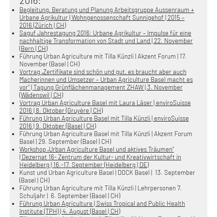
2016:
Begleitung, Beratung und Planung Arbeitsgruppe Aussenraum +
Urbane Agrikultur | Wohngenossenschaft Sunnigehof | 2015 –
2016 (Zürich | CH)
Saguf Jahrestagung 2016: Urbane Agrikultur – Impulse für eine
nachhaltige Transformation von Stadt und Land | 22. November
(Bern | CH)
Führung Urban Agriculture mit Tilla Künzli | Akzent Forum | 17.
November (Basel | CH)
Vortrag „Zertifikate sind schön und gut, es braucht aber auch
Macherinnen und Umsetzer – Urban Agriculture Basel macht es
vor“ | Tagung Grünflächenmanagement ZHAW | 3. November
(Wädenswil | CH)
Vortrag Urban Agriculture Basel mit Laura Läser | enviroSuisse
2016 | 8. Oktober (Gruyère | CH)
Führung Urban Agriculture Basel mit Tilla Künzli | enviroSuisse
2016 | 9. Oktober (Basel | CH)
Führung Urban Agriculture Basel mit Tilla Künzli | Akzent Forum
Basel | 29. September (Basel | CH)
Workshop „Urban Agriculture Basel und aktives Träumen“
| Dezernat 16- Zentrum der Kultur- und Kreativwirtschaft in
Heidelberg | 16.-17. September (Heidelberg | DE)
Kunst und Urban Agriculture Basel | DOCK Basel | 13. September
(Basel | CH)
Führung Urban Agriculture mit Tilla Künzli | Lehrpersonen 7.
Schuljahr | 6. September (Basel | CH)
Führung Urban Agriculture | Swiss Tropical and Public Health
Institute (TPH) | 4. August (Basel | CH)