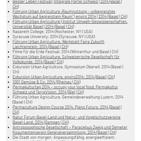
Besser Leben Festival | Integrale Partei Schweiz | 2014 (Basel |
CH)
Führung Urban Agriculture „Raumnutzung – unbegrenztes
Wachstum auf begrenztem Raum“ | enviro 2014 | 2014 (Basel | CH)
Führung Urban Agriculture | Institut Umwelt-Geowissenschaften,
Universität Basel | 2014 (Basel | CH)
Nazareth College; 2014 (Rochester, NY | USA)
Syracuse University; 2014 (Syracuse, NY | USA)
Führung Urban Agriculture, Werkstatt Faire Zukunft
Liechtenstein; 2014 (Basel | CH)
Filme für die Erde Festival; 2014 (Winterthur und Basel | CH)
Führung Urban Agriculture, Schweizerische Gesellschaft für
Volkskunde; 2014 (Basel | CH)
Exkursion Urban Agriculture, Gymnasium Oberwil; 2014 (Basel |
CH)
Exkursion Urban Agriculture, enviro2014; 2014 (Basel | CH)
1001 Gemüse & Co; 2014 (Rheinau | CH)
Permakulturtag 2014 – occupy your local food, Permakultur
Schweiz und TerreVision; 2014 (Biel | CH)
Führung Urban Agriculture, Gemeindeverwaltung Luzern; 2014
(Basel | CH)
Permaculture Design Course 2014, Plano Futuro; 2014 (Basel |
CH)
Natur Forum Basel-Land und Natur- und Vogelschutzvereine
Basel-Land; 2014 (Gempen | CH)
Antroposophische Gesellschaft – Paracelsus Zweig und Demeter
Kosumentenverein Generalversammlung; 2014 (Basel | CH)
Die Stadt von morgen: Anpassungsfähig, energieeffizient,