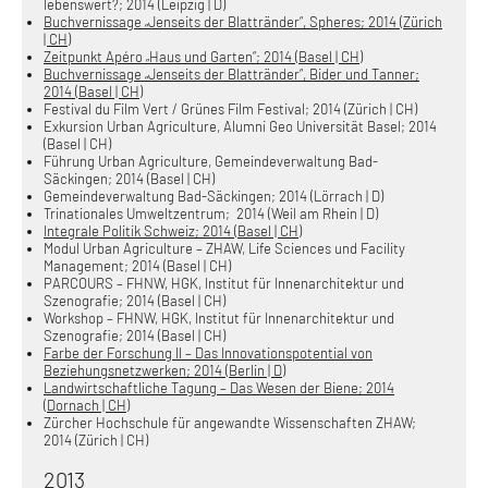
lebenswert?; 2014 (Leipzig | D)
Buchvernissage „Jenseits der Blattränder“, Spheres; 2014 (Zürich
| CH)
Zeitpunkt Apéro „Haus und Garten“; 2014 (Basel | CH)
Buchvernissage „Jenseits der Blattränder“, Bider und Tanner;
2014 (Basel | CH)
Festival du Film Vert / Grünes Film Festival; 2014 (Zürich | CH)
Exkursion Urban Agriculture, Alumni Geo Universität Basel; 2014
(Basel | CH)
Führung Urban Agriculture, Gemeindeverwaltung Bad-
Säckingen; 2014 (Basel | CH)
Gemeindeverwaltung Bad-Säckingen; 2014 (Lörrach | D)
Trinationales Umweltzentrum; 2014 (Weil am Rhein | D)
Integrale Politik Schweiz; 2014 (Basel | CH)
Modul Urban Agriculture – ZHAW, Life Sciences und Facility
Management; 2014 (Basel | CH)
PARCOURS – FHNW, HGK, Institut für Innenarchitektur und
Szenografie; 2014 (Basel | CH)
Workshop – FHNW, HGK, Institut für Innenarchitektur und
Szenografie; 2014 (Basel | CH)
Farbe der Forschung II – Das Innovationspotential von
Beziehungsnetzwerken; 2014 (Berlin | D)
Landwirtschaftliche Tagung – Das Wesen der Biene; 2014
(Dornach | CH)
Zürcher Hochschule für angewandte Wissenschaften ZHAW;
2014 (Zürich | CH)
2013