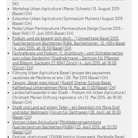
SK)
Workshop Urban Agriculture | Manor Schweiz | 13. August 2015
(Basel | CH)
Exkursion Urban Agriculture | Gymnasium Muttenz | August 2015
(Basel | CH)
Modul Urban Permaculture | Permaculture Design Course 2015 –
Beat Rölli | 17. Juni 2015 (Basel | CH)
Podium „und sie bewegt sich doch…“ | Umwelttage Basel 2015,
Quartierzentrum Bachletten QUBA, Bachlettenstr. 12, 4054 Basel
| 4. Juni 2015, ab 19:30 (Basel | CH)
Fachreferate und Podium: 11. Grünforum – vom Schrebergarten
zum urban Gardening | Stadtgärtnerei – Zentrum für Pflanzen
und Bildung, Sackzelg 27, 8047 Zürich | 4. Juni 2015, ab 18:00
(Zürich | CH)
Führung Urban Agriculture Basel | groupe des paysannes
vaudoises de Mézières et env. | 26. Mai 2015 (Basel | CH)
Tagung: „Basel goes glocal“ | Rudolf Steiner Schule Basel,
Kaffeehaus Unternehmen Mitte | 9. Mai, ab 11:00 (Basel | CH)
Landschaftswandel in der Stadt – Podium mit Urban Agriculture |
Christoph Merian Stiftung regionatur.ch | 12. Mai 2015, ab 18:00
(Basel | CH)
Stadt und Land auf einem Teller – ein Gespräch mit Maya Graf
und Isidor Wallimann | Forum für Zeitfragen | 28. April, ab 19:00
(Basel | CH)
Vortrag Urban Agriculture | Mitgliederversammlung
Quartierzentrum Bachletten (QUBA) | 23. April 2015, ab 20:30
(Basel | CH)
Festival „stattutopie“ | FHNW Institut Hyperwerk, Markhalle Basel;