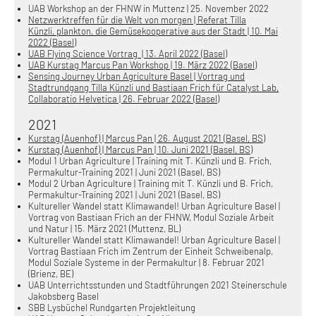
UAB Workshop an der FHNW in Muttenz | 25. November 2022
Netzwerktreffen für die Welt von morgen | Referat Tilla
Künzli, plankton, die Gemüsekooperative aus der Stadt | 10. Mai
2022 (Basel)
UAB Flying Science Vortrag | 13. April 2022 (Basel)
UAB Kurstag Marcus Pan Workshop | 19. März 2022 (Basel)
Sensing Journey Urban Agriculture Basel | Vortrag und
Stadtrundgang Tilla Künzli und Bastiaan Frich für Catalyst Lab,
Collaboratio Helvetica | 26. Februar 2022 (Basel)
2021
Kurstag (Auenhof) | Marcus Pan | 26. August 2021 (Basel, BS)
Kurstag (Auenhof) | Marcus Pan | 10. Juni 2021 (Basel, BS)
Modul 1 Urban Agriculture | Training mit T. Künzli und B. Frich,
Permakultur-Training 2021 | Juni 2021 (Basel, BS)
Modul 2 Urban Agriculture | Training mit T. Künzli und B. Frich,
Permakultur-Training 2021 | Juni 2021 (Basel, BS)
Kultureller Wandel statt Klimawandel! Urban Agriculture Basel |
Vortrag von Bastiaan Frich an der FHNW, Modul Soziale Arbeit
und Natur | 15. März 2021 (Muttenz, BL)
Kultureller Wandel statt Klimawandel! Urban Agriculture Basel |
Vortrag Bastiaan Frich im Zentrum der Einheit Schweibenalp,
Modul Soziale Systeme in der Permakultur | 8. Februar 2021
(Brienz, BE)
UAB Unterrichtsstunden und Stadtführungen 2021 Steinerschule
Jakobsberg Basel
SBB Lysbüchel Rundgarten Projektleitung