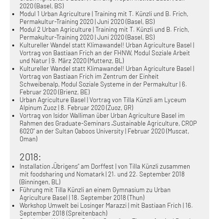
2020 (Basel, BS)
Modul 1 Urban Agriculture | Training mit T. Künzli und B. Frich,
Permakultur-Training 2020 | Juni 2020 (Basel, BS)
Modul 2 Urban Agriculture | Training mit T. Künzli und B. Frich,
Permakultur-Training 2020 | Juni 2020 (Basel, BS)
Kultureller Wandel statt Klimawandel! Urban Agriculture Basel |
Vortrag von Bastiaan Frich an der FHNW, Modul Soziale Arbeit
und Natur | 9. März 2020 (Muttenz, BL)
Kultureller Wandel statt Klimawandel! Urban Agriculture Basel |
Vortrag von Bastiaan Frich im Zentrum der Einheit
Schweibenalp, Modul Soziale Systeme in der Permakultur | 6.
Februar 2020 (Brienz, BE)
Urban Agriculture Basel | Vortrag von Tilla Künzli am Lyceum
Alpinum Zuoz | 8. Februar 2020 (Zuoz, GR)
Vortrag von Isidor Walliman über Urban Agriculture Basel im
Rahmen des Graduate-Seminars „Sustainable Agriculture, CROP
6020“ an der Sultan Qaboos University | Februar 2020 (Muscat,
Oman)
2018:
Installation „Übrigens“ am Dorffest | von Tilla Künzli zusammen
mit foodsharing und Nomatark | 21. und 22. September 2018
(Binningen, BL)
Führung mit Tilla Künzli an einem Gymnasium zu Urban
Agriculture Basel | 18. September 2018 (Thun)
Workshop Umwelt bei Losinger Marazzi | mit Bastiaan Frich | 16.
September 2018 (Spreitenbach)