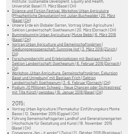
Institute: Sustainable Developlent, Equility and Health,
Universität Basel | 11. März (Basel | CH)
Science und Fiction Festival, Workshop Urban Agriculutre
(Pfnazheitliche Degustation) mit Julian Buchwalder | 20. März
(Basel | CH)
Unsere Erde ein Globaler Garten, Vortrag Urban Agriculture |
Sektion Landwirtschaft Goetheanum | 20. März (Dornach | CH)
Bummelsunntig Urban Agriculture | Mutze Bebbi | 6. März 2016
(Basel | CH)
Vortrag Urban Agriculture und Gemeinschaftsgärten |
Siedlungsgenossenschaft Sunnnige Hof | 3. März 2016 (Zürich |
CH)
Forschungsbericht und Erlebnisskizzen mit Bastiaan Frich |
Sektion Landwirtschaft Goetheanum | 6. Februar 2016 (Dornach |
CH)
Workshop „Urban Agriculture, Gemeinschaftsgärten, Exkursion
Basel und Umgebung“ mit Bastiaan Frich | Sektion
Landwirtschaft Goetheanum | 3.-6. Februar (Dornach | CH)
Podium „10 Millionen Schweiz – Neue Chancen oder Dichtestress“
mit Tilla Künzli | swissbau | 16. Januar 2016 (Basel | CH)
2015:
Vortrag Urban Agriculture | Permakultur Einführungskurs Monte
Basso | 12. Dezember 2015 (Eggiwil | CH)
Führung Gemeinschaftsgarten Landhof und Generationengarten
| Hochschule für Gestaltung und Kunst | 18. November 2015
(Basel | CH)
Converence „Yes – it works!“ | Zivica | 21. Oktober 2015 (Bratislava |