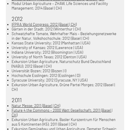
Modul Urban Agriculture – ZHAW, Life Sciences und Facility
Management; 2014 (Basel | CH)
2012
IFPRA World Congress; 2012 (Basel | CH)
Gärten in der Stadt; 2012 (Winterthur | CH)
Schwatzhafte Tomate, Wehrhafter Mais – Beziehungsnetzwerke
in der Natur, Volkshochschule; 2012 (Basel | CH)
Kansas State University; 2012 (Manhattan | USA)
University of Kansas; 2012 (Lawrence | USA)
Indiana University; 2012 (Bloomington | USA)
University of North Texas; 2012 (Denton | USA)
Exkursion Urban Agriculture, Naturschutz Bund Deutschland
(NABU); 2012 (Basel | CH)
Universität Bozen; 2012 (Bozen | I)
Hochschule Esslingen; 2012 (Esslingen | D)
Syracuse University; 2012 (Syracuse, NY | USA)
Exkursion Urban Agriculture, Grüne Partei Morges; 2012 (Basel |
CH)
2011
Natur Messe; 2011 (Basel | CH)
Future 4 the Commons – 2000 Watt Gesellschaft; 2011 (Basel |
CH)
Exkursion Urban Agriculture, Basler Kurszentrum für Menschen
aus 5 Kontinenten (K5); 2011 (Basel | CH)
Exkursion Gemüsebau und Urban Agriculture, Demeter Schweiz;