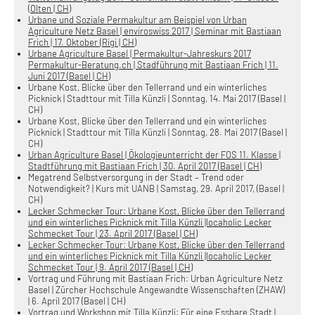
(Olten | CH)
Urbane und Soziale Permakultur am Beispiel von Urban
Agriculture Netz Basel | enviroswiss 2017 | Seminar mit Bastiaan
Frich | 17. Oktober (Rigi | CH)
Urbane Agriculture Basel | Permakultur-Jahreskurs 2017
Permakultur-Beratung.ch | Stadführung mit Bastiaan Frich | 11.
Juni 2017 (Basel | CH)
Urbane Kost, Blicke über den Tellerrand und ein winterliches
Picknick | Stadttour mit Tilla Künzli | Sonntag, 14. Mai 2017 (Basel |
CH)
Urbane Kost, Blicke über den Tellerrand und ein winterliches
Picknick | Stadttour mit Tilla Künzli | Sonntag, 28. Mai 2017 (Basel |
CH)
Urban Agriculture Basel | Ökologieunterricht der FOS 11. Klasse |
Stadtführung mit Bastiaan Frich | 30. April 2017 (Basel | CH)
Megatrend Selbstversorgung in der Stadt – Trend oder
Notwendigkeit? | Kurs mit UANB | Samstag, 29. April 2017, (Basel |
CH)
Lecker Schmecker Tour: Urbane Kost, Blicke über den Tellerrand
und ein winterliches Picknick mit Tilla Künzli |locaholic Lecker
Schmecket Tour | 23. April 2017 (Basel | CH)
Lecker Schmecker Tour: Urbane Kost, Blicke über den Tellerrand
und ein winterliches Picknick mit Tilla Künzli |locaholic Lecker
Schmecket Tour | 9. April 2017 (Basel | CH)
Vortrag und Führung mit Bastiaan Frich: Urban Agriculture Netz
Basel | Zürcher Hochschule Angewandte Wissenschaften (ZHAW)
| 6. April 2017 (Basel | CH)
Vortrag und Workshop mit Tilla Künzli: Für eine Essbare Stadt |