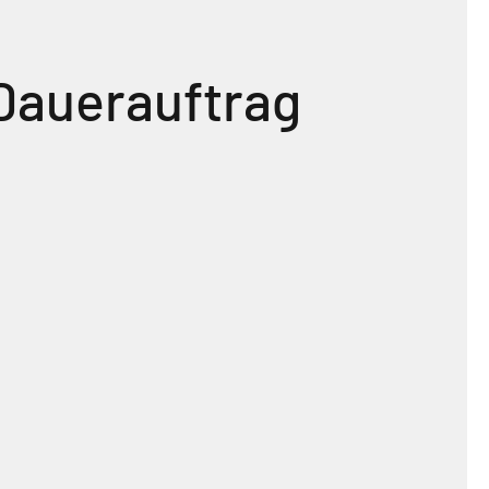
?
Dauerauftrag