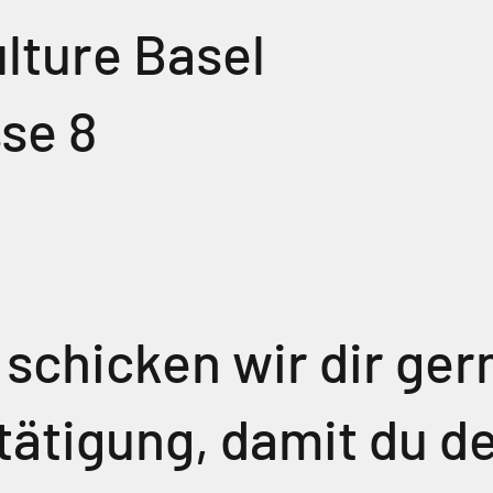
lture Basel
se 8
 schicken wir dir ger
ätigung, damit du d