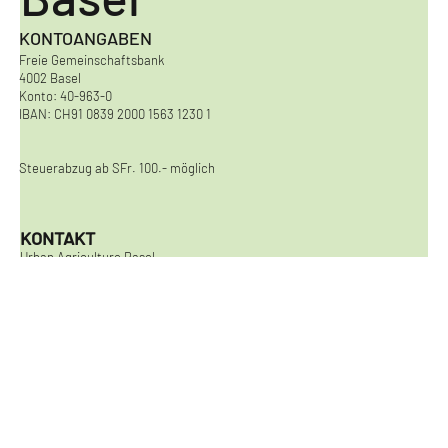
Basel
KONTOANGABEN
Freie Gemeinschaftsbank
4002 Basel
Konto: 40-963-0
IBAN: CH91 0839 2000 1563 1230 1
Steuerabzug ab SFr. 100.- möglich
KONTAKT
Urban Agriculture Basel
Viaduktstrasse 8
4051 Basel
kontakt@urbanagriculturebasel.ch