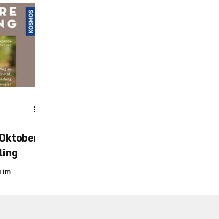
Oktober
ling
 im
 Buch
rena
osmos