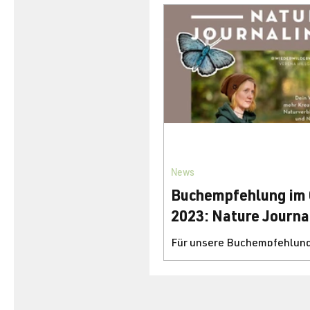
News
Buchempfehlung im 
2023: Nature Journa
Für unsere Buchempfehlung
Oktober 2023 haben wir das
"Nature Journaling" von Ve
Hillgärter, erschienen im K