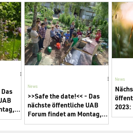
News
News
Nächs
- Das
>>Safe the date!<< - Das
öffen
 UAB
nächste öffentliche UAB
2023:
ntag,
Forum findet am Montag,
Herzlic
 unserem
den 12. Februar statt
Sei herzlich willkommen zu unserem
nächsten
-Forum am