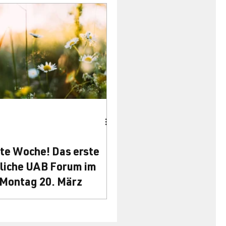
te Woche! Das erste
tliche UAB Forum im
 Montag 20. März
h willkommen zu unserm
 Treffen, dem öffentlichen