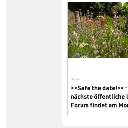
News
>>Safe the date!<< 
nächste öffentliche
Forum findet am Mo
den 08. April statt
Sei herzlich willkommen zu
nächsten öffentlichen UAB