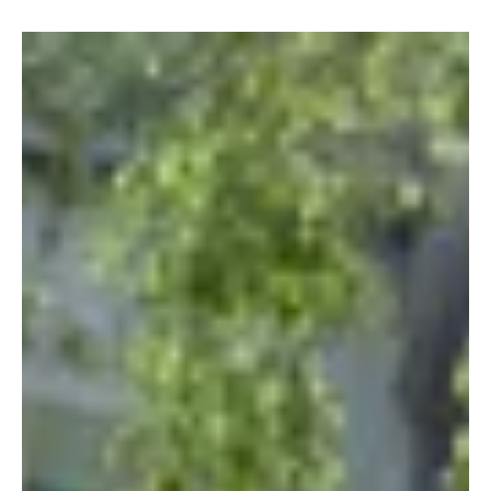
News
>>Safe the date!<< - Das
nächste öffentliche UAB
Forum findet am Montag,
den 12. Februar statt