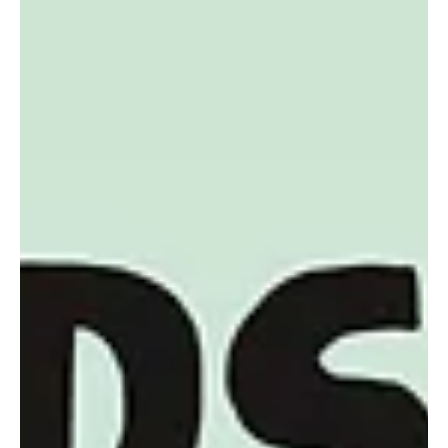
News
>>Safe the date!<< - Das
nächste öffentliche UAB
Forum findet am Mittwoch,
den 22. November statt
Ort/Treffpunkt: Cafeteria im Wettsteinpark, Rheinfelderstr. 35, 4054 Basel,
BVB Haltestelle: Wettsteinplatz. Wir freuen uns auf euch.