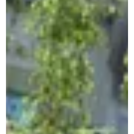
>> Projekt #026
Schlemmergarten -
Gemeinsam ins neue
Gartenjahr 2024
Save the date // Montag, 26. Februar ab 17 Uhr 2024 beginnt das UAB Projekt
026 Schlemmergarten aus unserem Netzwerk sein neues Gartenjahr