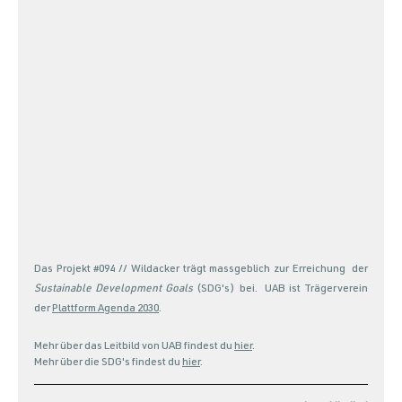
Das Projekt 
#094
 // Wildacker trägt massgeblich zur Erreichung  der 
Sustainable Development Goals
 (SDG's) bei.  UAB ist Trägerverein 
der 
Plattform Agenda 2030
.
Mehr über das Leitbild von UAB findest du 
hier
. 
Mehr über die SDG's findest du 
hier
. 