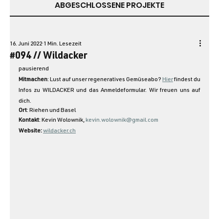
ABGESCHLOSSENE PROJEKTE
16. Juni 2022
1 Min. Lesezeit
#094 // Wildacker
pausierend
Mitmachen
: Lust auf unser regeneratives Gemüseabo? 
Hier
 findest du 
Infos zu WILDACKER und das Anmeldeformular. Wir freuen uns auf 
dich.
Ort
: Riehen und Basel
Kontakt
: Kevin Wolownik, 
kevin.wolownik@gmail.com
Website: 
wildacker.ch