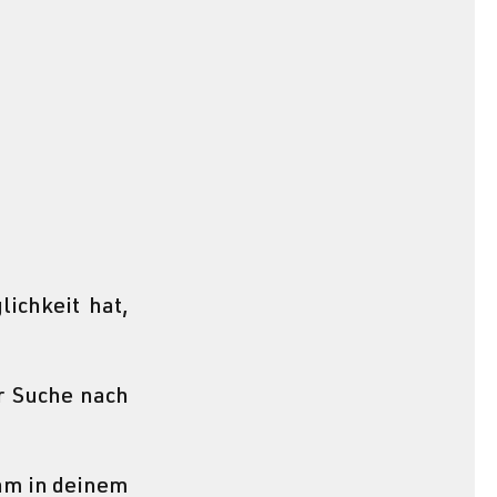
ichkeit hat, 
r Suche nach 
am in deinem 