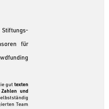
iftungs-
soren für 
wdfunding 
ie gut 
texten 
 Zahlen und 
elbstständig 
gierten Team 