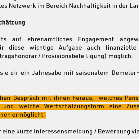
tes Netzwerk im Bereich Nachhaltigkeit in der La
chätzung
eits auf ehrenamtliches Engagement angewi
für diese wichtige Aufgabe auch finanzielle
tragshonorar / Provisionsbeteiligung) möglich.
sie dir ein Jahresabo mit saisonalem Demeter
chen Gespräch mit ihnen heraus,  welches Pens
h und welche Wertschätzungsform eine Zusa
hnen ermöglicht. 
er eine kurze Interessensmeldung / Bewerbung via