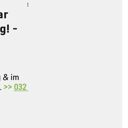
ar
g! -
 & im 
 
>> 
032 