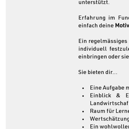
unterstützt.
Erfahrung im Fundr
einfach deine 
Motiv
Ein regelmässiges 
individuell festzu
einbringen oder sie
Sie bieten dir...
Eine Aufgabe m
Einblick & E
Landwirtschaft
Raum für Lerne
Wertschätzung 
Ein wohlwolle