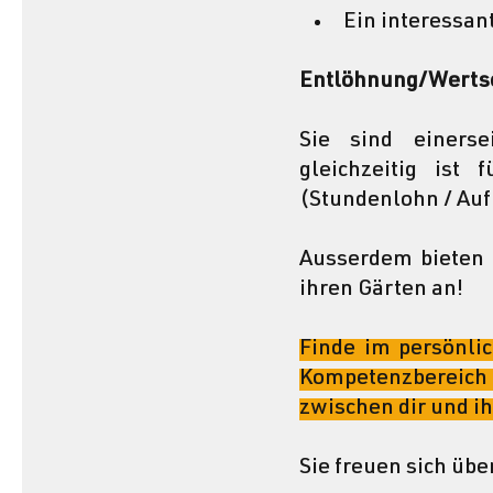
Ein interessan
Entlöhnung/Werts
Sie sind einers
gleichzeitig ist 
(Stundenlohn / Auf
Ausserdem bieten 
ihren Gärten an!
Finde im persönli
Kompetenzbereic
zwischen dir und i
Sie freuen sich üb