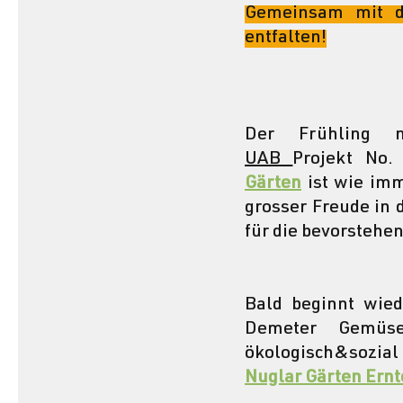
Gemeinsam mit di
entfalten!
UAB
Projekt No.
Gärten
 ist wie imm
grosser Freude in 
für die bevorstehe
Bald beginnt wied
Demeter Gemüse
Nuglar Gärten Ern