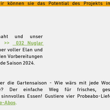
r können sie das Potential des Projekts im
Der Frühling naht und unser 
 
>> 
 032 Nuglar 
er voller Elan und 
den Vorbereitungen 
nde Saison 2024.
er die Gartensaison - Wie wärs mit jede Woc
? Der einfache Weg für frisches, ges
te-Abos
.