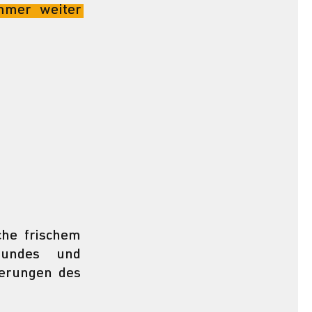
mer weiter 
he frischem 
undes und 
ökologisch&sozial sinnvolles Essen! Gustiere vier Probeabo-Lieferungen des 