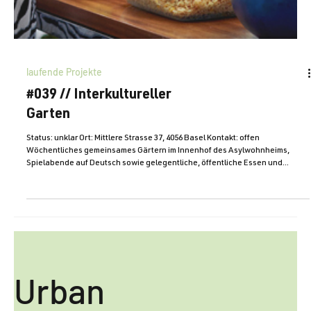
laufende Projekte
#039 // Interkultureller
Garten
Status: unklar Ort: Mittlere Strasse 37, 4056 Basel Kontakt: offen
Wöchentliches gemeinsames Gärtern im Innenhof des Asylwohnheims,
Spielabende auf Deutsch sowie gelegentliche, öffentliche Essen und
Kochkurse (von den Bewohnerinnen der Asylunterkunft geleitet)
ermöglichen Wurzeln im neuen zu Hause zu schlagen und Brücken zwischen
den Asylsuchenden Frauen, Kinder und Projektinteressierten aus der
Nachbarschaft zu bauen. Brücken bauen! Der Coop Regionalrat
Nordwestschweiz unter