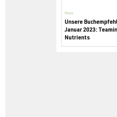
News
Unsere Buchempfeh
Januar 2023: Teamin
Nutrients
Jeff Lowenfels erklärt die 
der Pflanzenernährung, die
beteiligten Mikro- u. Makro
Nährstoffe, Bodentests u. 