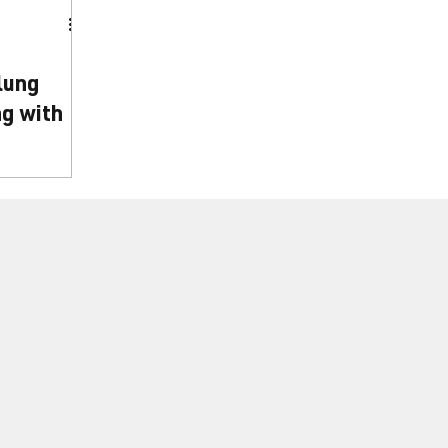
lung
g with
Grundlagen
 Natur der
-
Techniken