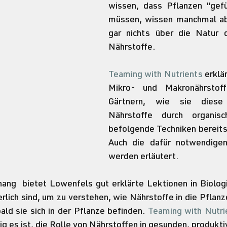
wissen, dass Pflanzen "gefü
müssen, wissen manchmal ab
gar nichts über die Natur de
Nährstoffe.
Teaming with Nutrients
 erklä
Mikro- und Makronährstoff
Gärtnern, wie sie diese 
Nährstoffe durch organisch
befolgende Techniken bereitst
Auch die dafür notwendigen
werden erläutert. 
ng  bietet Lowenfels gut erklärte Lektionen in Biologi
erlich sind, um zu verstehen, wie Nährstoffe in die Pflanz
ld sie sich in der Pflanze befinden. 
Teaming with Nutri
ig es ist, die Rolle von Nährstoffen in gesunden, produkti