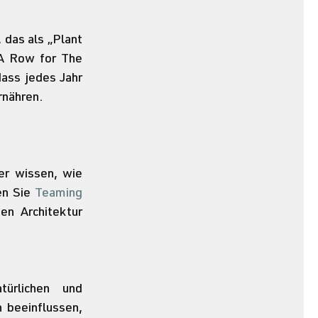
das als „Plant 
A Row for The 
ass jedes Jahr 
rnähren.
r wissen, wie 
n Sie 
Teaming 
n Architektur 
ürlichen und 
 beeinflussen, 