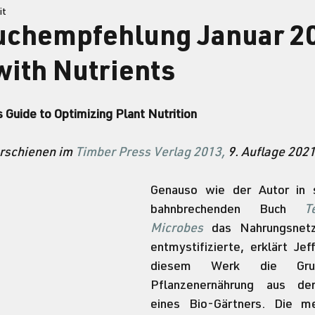
it
uchempfehlung Januar 2
ith Nutrients
 Guide to Optimizing Plant Nutrition
erschienen im 
Timber Press Verlag
 2013, 
9. Auflage 202
Genauso wie der Autor in s
bahnbrechenden Buch 
T
Microbes
 das Nahrungsnet
entmystifizierte, erklärt Jef
diesem Werk die Grun
Pflanzenernährung aus der
eines Bio-Gärtners. Die me