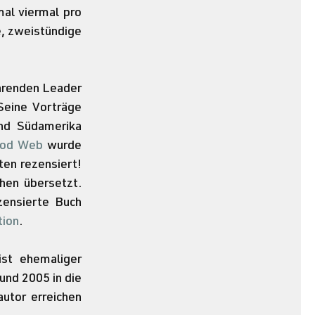
al viermal pro 
, zweistündige 
hrenden Leader 
eine Vorträge 
nd Südamerika 
Food Web
 wurde 
ten rezensiert! 
hen übersetzt. 
Sein zweites Buch, ebenfalls ein preisgekrönter Bestseller, ist das hier rezensierte Buch 
tion
.
st ehemaliger 
nd 2005 in die 
tor erreichen 