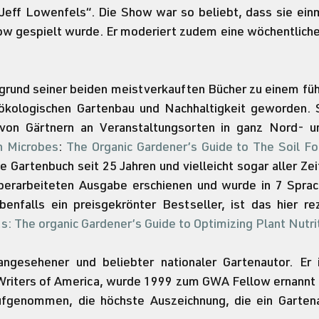
Jeff Lowenfels“. Die Show war so beliebt, dass sie einm
row gespielt wurde. Er moderiert zudem eine wöchentliche
.
fgrund seiner beiden meistverkauften Bücher zu einem fü
ökologischen Gartenbau und Nachhaltigkeit geworden. S
von Gärtnern an Veranstaltungsorten in ganz Nord- u
h Microbes
: 
The Organic Gardener’s Guide to The Soil 
e Gartenbuch seit 25 Jahren und vielleicht sogar aller Zei
 überarbeiteten Ausgabe erschienen und wurde in 7 Sprac
: The organic Gardener’s Guide to Optimizing Plant Nutri
angesehener und beliebter nationaler Gartenautor. Er i
Writers of America, wurde 1999 zum GWA Fellow ernannt u
genommen, die höchste Auszeichnung, die ein Gartenau