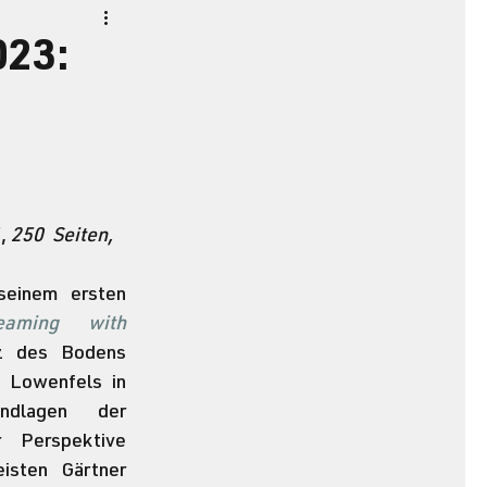
023:
1
, 
250  Seiten, 
einem ersten 
eaming with 
z des Bodens 
f Lowenfels in 
dlagen der 
 Perspektive 
isten Gärtner 