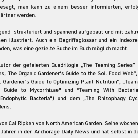
esagt, man kann zu einem besser informierten, erfolg
rtner werden. 
gend  strukturiert und spannend aufgebaut und mit zahlre
n illustriert. Auch ein Begriffsglossar und ein Indexre
nden, was eine gezielte Suche im Buch möglich macht.
s, The Organic Gardener’s Guide to the Soil Food Web“,
 Gardener’s Guide to Optimizing Plant Nutrition“, „Teami
 Guide to Mycorrhizae" und "Teaming With Bacteria,
 Endophytic Bacteria") und dem „The Rhizophagy Cyc
dens.
t von Cal Ripken von North American Garden. Seine wöchen
 Jahren in den Anchorage Daily News und hat selbst in de