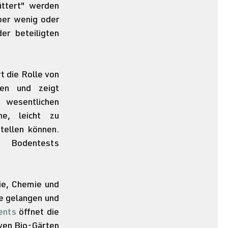
ttert" werden 
er wenig oder 
r beteiligten 
rt die Rolle von 
en und zeigt 
wesentlichen 
e, leicht zu 
ellen  können. 
  Bodentests 
e, Chemie und 
e gelangen und 
ents
 öffnet die 
ven Bio-Gärten 