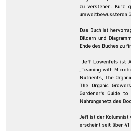
zu verstehen. Kurz g
umweltbewussteren Gä
Das Buch ist hervorra
Bildern und Diagramme
Ende des Buches zu fi
 Jeff Lowenfels ist Autor der gefeierten Quadrilogie „The Teaming Series“ (insbesondere: 
„Teaming with Microbe
Nutrients, The Organic
The Organic Growers
Gardener's Guide to
Nahrungsnetz des Bo
Jeff ist der Kolumnis
erscheint seit über 41