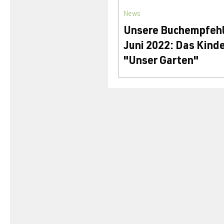
News
Unsere Buchempfeh
Juni 2022: Das Kind
"Unser Garten"
Das wunderschön bebildert
"Unser Garten" bietet Anre
u.Tipps für kleine Gärtner 
Lust es selbst einmal auszu