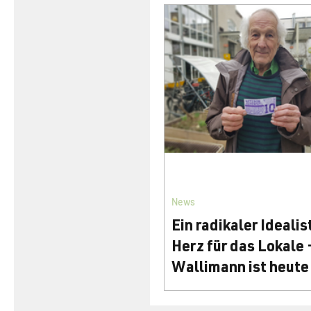
News
Ein radikaler Idealis
Herz für das Lokale -
Wallimann ist heute
des Tages
Isidor Walli­mann gründete 