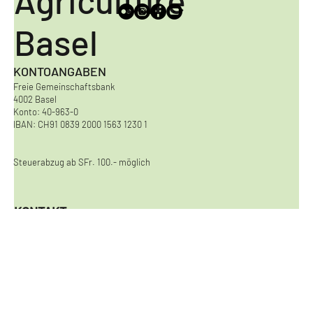
Urban
Agriculture
Basel
KONTOANGABEN
Freie Gemeinschaftsbank
4002 Basel
Konto: 40-963-0
IBAN: CH91 0839 2000 1563 1230 1
Steuerabzug ab SFr. 100.- möglich
KONTAKT
Urban Agriculture Basel
Viaduktstrasse 8
4051 Basel
kontakt@urbanagriculturebasel.ch