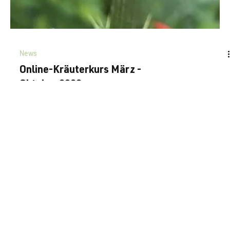
News
Online-Kräuterkurs März -
Oktober 2023
Mit dem UAB-Projekt >> #082 Permasana Kräuter im Rhythmus der
Jahreszeiten kennen lernen