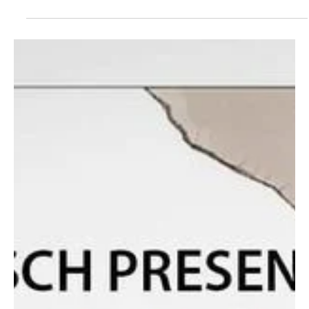
mit dir essen sie Kürbissuppe und schauen den Film Common Ground.