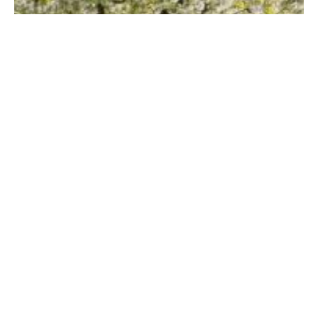
News
Es war einmal ...."Die
Kirschen in Nachbars Garten
schmecken bald nicht mehr