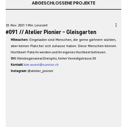
ABGESCHLOSSENE PROJEKTE
23. Nov. 2021
1 Min. Lesezeit
#091 // Atelier Pionier – Gleisgarten
Mitmachen: 
Eingeladen sind Menschen, die gerne gärtnern würden, 
aber keinen Platz bei sich zuhause haben. Diese Menschen können 
Hochbeet-Pate/in werden und ihr eigenes Hochbeet betreuen.
Ort: 
Gleisbogenareal Dreispitz, hinter Venedigstrasse 30
Kontakt: 
kim.wuest@sunrise.ch
Instagram:
 @atelier_pionier