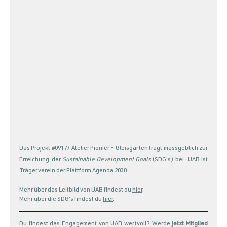
Das Projekt 
#091
 // Atelier Pionier – Gleisgarten trägt massgeblich zur 
Erreichung  der 
Sustainable Development Goals
 (SDG's) bei.  UAB ist 
Trägerverein der 
Plattform Agenda 2030
.
Mehr über das Leitbild von UAB findest du 
hier
. 
Mehr über die SDG's findest du 
hier
. 
Du findest das Engagement von UAB wertvoll? Werde 
jetzt 
Mitglied