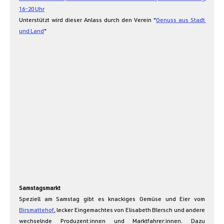
16-20 Uhr
Unterstützt wird dieser Anlass durch den Verein "
Genuss aus Stadt 
und Land
"
Samstagsmarkt
Speziell am Samstag gibt es knackiges Gemüse und Eier vom 
Birsmattehof
, lecker Eingemachtes von Elisabeth Blersch und andere 
wechselnde Produzent:innen und Marktfahrer:innen. Dazu 