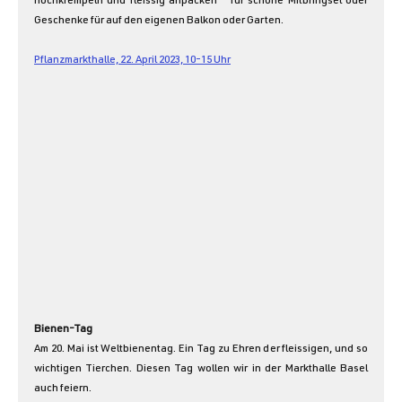
hochkrempeln und fleissig anpacken - für schöne Mitbringsel oder 
Geschenke für auf den eigenen Balkon oder Garten.
Pflanzmarkthalle, 22. April 2023, 10-15 Uhr
Bienen-Tag
Am 20. Mai ist Weltbienentag. Ein Tag zu Ehren der fleissigen, und so 
wichtigen Tierchen. Diesen Tag wollen wir in der Markthalle Basel 
auch feiern.