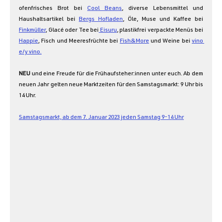
ofenfrisches Brot bei 
Cool Beans
, diverse Lebensmittel und 
Haushaltsartikel bei 
Bergs Hofladen
, Öle, Muse und Kaffee bei 
Finkmüller
, Glacé oder Tee bei
 Eisuru
, plastikfrei verpackte Menüs bei 
Happie
, Fisch und Meeresfrüchte bei 
Fish&More
 und Weine bei 
vino 
e/y vino.
NEU 
und eine Freude für die Frühaufsteher:innen unter euch. Ab dem 
neuen Jahr gelten neue Marktzeiten für den Samstagsmarkt: 9 Uhr bis 
14 Uhr. 
Samstagsmarkt, ab dem 7. Januar 2023 jeden Samstag 9-14 Uhr