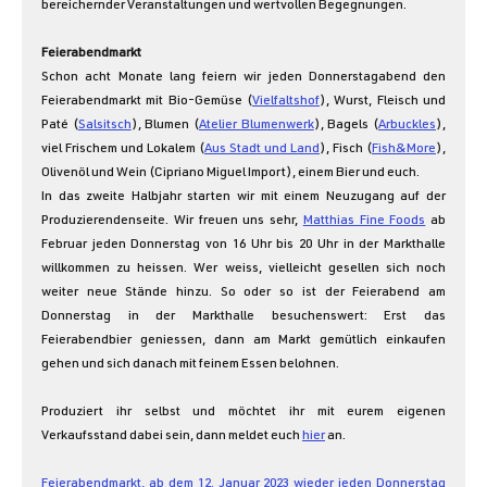
bereichernder Veranstaltungen und wertvollen Begegnungen.
Feierabendmarkt
Schon acht Monate lang feiern wir jeden Donnerstagabend den 
Feierabendmarkt mit Bio-Gemüse (
Vielfaltshof
), Wurst, Fleisch und 
Paté (
Salsitsch
), Blumen (
Atelier Blumenwerk
), Bagels (
Arbuckles
), 
viel Frischem und Lokalem (
Aus Stadt und Land
), Fisch (
Fish&More
), 
Olivenöl und Wein (Cipriano Miguel Import), einem Bier und euch.
In das zweite Halbjahr starten wir mit einem Neuzugang auf der 
Produzierendenseite. Wir freuen uns sehr, 
Matthias Fine Foods
 ab 
Februar jeden Donnerstag von 16 Uhr bis 20 Uhr in der Markthalle 
willkommen zu heissen. Wer weiss, vielleicht gesellen sich noch 
weiter neue Stände hinzu. So oder so ist der Feierabend am 
Donnerstag in der Markthalle besuchenswert: Erst das 
Feierabendbier geniessen, dann am Markt gemütlich einkaufen 
gehen und sich danach mit feinem Essen belohnen.
Produziert ihr selbst und möchtet ihr mit eurem eigenen 
Verkaufsstand dabei sein, dann meldet euch 
hier
 an. 
Feierabendmarkt, ab dem 12. Januar 2023 wieder jeden Donnerstag 