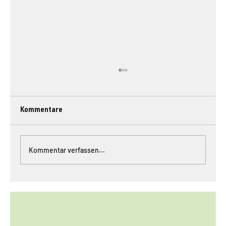
Kommentare
Kommentar verfassen...
Safe the date: 16. September 2022 ab
18:00 im Wohnzimmer der Markthalle