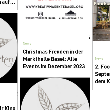
 auf
Markt mi
Farben i
mal mehr
st
deren
ten zu
News
Christmas Freuden in der
News
Markthalle Basel: Alle
Events im Dezember 2023
2. Fo
Septe
Feine Foodstände, authentische
dem K
Frischwaren, Sitzecken in einzigartiger
Atmosphäre - und vieles mehr. Direkt
Einladun
unter der altehrwürdigen Kuppel
eine Init
verantw
r Kino
Umgang m