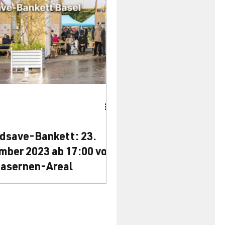
t Äpfeln in allen Formen und
n der Markthalle.
odsave-Bankett: 23.
mber 2023 ab 17:00 vor
asernen-Areal
g: Das Foodsave-Bankett ist
iative, die sich für den
ortungsvollen nachhaltigen
it Lebensmitteln einsetzt.