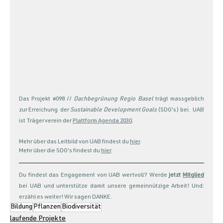
Das Projekt 
#098
 // 
Dachbegrünung Regio Basel
 trägt massgeblich 
zur Erreichung  der 
Sustainable Development Goals
 (SDG's) bei.  UAB 
ist Trägerverein der 
Plattform Agenda 2030
.
Mehr über das Leitbild von UAB findest du 
hier
. 
Mehr über die SDG's findest du 
hier
. 
Du findest das Engagement von UAB wertvoll? Werde 
jetzt 
Mitglied
bei UAB und unterstütze damit unsere gemeinnützige Arbeit! Und: 
erzähl es weiter! Wir sagen DANKE. 
Bildung
Pflanzen
Biodiversität
laufende Projekte