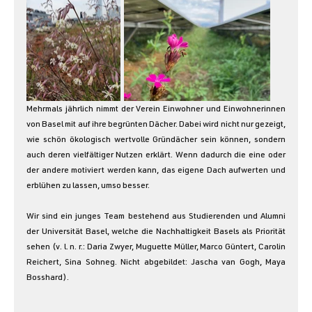
Mehrmals jährlich nimmt der Verein Einwohner und Einwohnerinnen 
von Basel mit auf ihre begrünten Dächer. Dabei wird nicht nur gezeigt, 
wie schön ökologisch wertvolle Gründächer sein können, sondern 
auch deren vielfältiger Nutzen erklärt. Wenn dadurch die eine oder 
der andere motiviert werden kann, das eigene Dach aufwerten und 
erblühen zu lassen, umso besser.
Wir sind ein junges Team bestehend aus Studierenden und Alumni 
der Universität Basel, welche die Nachhaltigkeit Basels als Priorität 
sehen (v. l. n. r.: Daria Zwyer, Muguette Müller, Marco Güntert, Carolin 
Reichert, Sina Sohneg. Nicht abgebildet: Jascha van Gogh, Maya 
Bosshard).