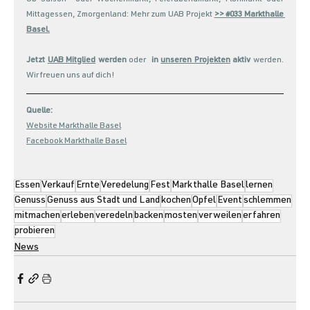
Mittagessen, Zmorgenland: Mehr zum UAB Projekt 
>> #033 Markthalle 
Basel
.
Jetzt 
UAB Mitglied
 werden
 oder  
in 
unseren Projekten
 aktiv
 werden. 
Wir freuen uns auf dich!
Quelle:
Website Markthalle Basel
Facebook Markthalle Basel
Essen
Verkauf
Ernte
Veredelung
Fest
Markthalle Basel
lernen
Genuss
Genuss aus Stadt und Land
kochen
Öpfel
Event
schlemmen
mitmachen
erleben
veredeln
backen
mosten
verweilen
erfahren
probieren
News